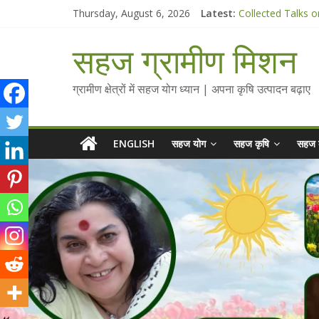
Skip
Thursday, August 6, 2026
Latest:
Collected Talks o
to
सहज कृषि प्रचार-प्रस
content
चैतन्यित जल pdf
सहज ग्रामीण मिशन
Standee Designs 
Chalo Gaon Ki Or
ग्रामीण क्षेत्रों में सहज योग ध्यान | अपना कृषि उत्पादन बढ़ाए
ENGLISH
सहज योग
सहज कृषि
सहज 