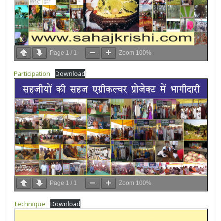
Page
1
/
1
Zoom
100%
Participation
Download
Page
1
/
1
Zoom
100%
Technique
Download