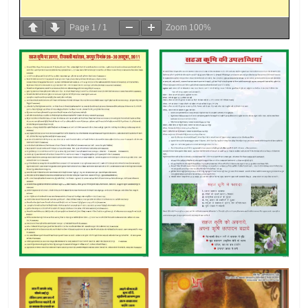
Page
1
/
1
Zoom
100%