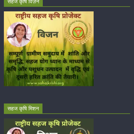
सहज कृषि विज़न
सहज कृषि मिशन