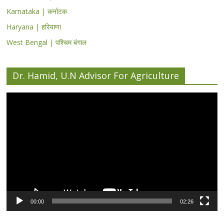
Karnataka | कर्नाटक
Haryana | हरियाणा
West Bengal | पश्चिम बंगाल
Dr. Hamid, U.N Advisor For Agriculture
Video
Player
00:00
02:26