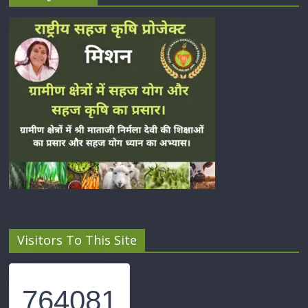
Visitors To This Site
764081