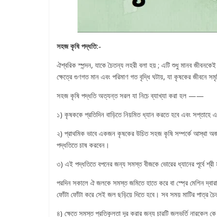
সহজ কৃষি পদ্ধতি:-
ঐশ্বরিক স্পন্দন, যাকে চৈতন্য লহরী বলা হয় ; এটি শুধু মানব জীবনকে
ক্ষেত্রে গুণগত মান এবং পরিমাণ গত বৃদ্ধি ঘটায়, যা কৃষকের জীবনে সমৃ
সহজ কৃষি পদ্ধতি অত্যন্ত সরল যা নিচে ব্যাখ্যা করা হল ——
১) কৃষককে প্রতিদিন বাড়িতে নিয়মিত ধ্যান করতে হবে এবং সপ্তাহে
২) প্রাথমিক ভাবে একজন কৃষকের উচিত সহজ কৃষি সম্পর্কে আস্থা অর্
পদ্ধতিতে চাষ করবেন।
৩) এই পদ্ধতিতে বপনের জন্য সমস্ত বীজকে ভোরের ধ্যানের পূর্বে শ্র
পরদিন সকালে ঐ জলকে সমস্ত জমিতে হাতে করে বা স্প্রে মেশিন দ্বারা 
ফোঁটা ফোঁটা করে সেই জল ছড়িয়ে দিতে হবে। সব সময় মাটির পাত্র চৈ
৪) ক্ষেতে সমস্ত প্রতিকূলতা দূর করার জন্য চারটি জলভর্তি নারকেল ক