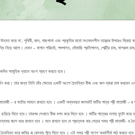
ই উন্নত করে না ; পৃথিবী, জল, গাছপালা এবং প্রকৃতির মতো সংবেদনশীল তত্ত্বের উপরেও ক্রিয়া 
দ্ধি নিয়ে আসে। যেমন – বাগান পরিচর্যা, পশুপালন, মৌমাছি প্রতিপালন, পোল্ট্রি চাষ, মাশরুম চাষ
 একদিন সামূহিক ধ্যানে অংশ গ্রহণ করতে হবে।
জন করা। তার জন্য তিনি তাঁর ক্ষেতের একটি অংশে চৈতন্বিত বীজ এবং জল দ্বারা চাষ করবেন এ
ী মাতাজী – র ফটোর সামনে রাখতে হবে । একটি অব্যবহৃত জলভর্তি মাটির পাত্র শ্রী মাতাজী – 
ছড়িয়ে দিতে হবে। তারপর সেখানে বীজ বপন করে দিতে হবে । মাটির পাত্রের তলায় ফুটো করে তাত
তন্যময় জলে ভরে রাখতে হবে । মনে রাখতে হবে যে প্রত্যেক বার সেচের সময় শ্রী মাতাজী- র চ
ে চৈতন্বিত করে জমির 4 কোনায় পুঁতে দিতে হবে । এই সময় শ্রী গণেশ অথর্বশীর্ষ পাঠ করতে হব