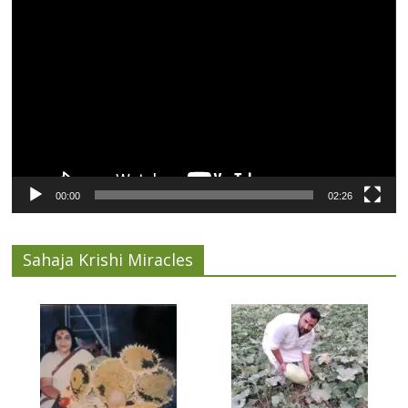
Video
Player
00:00
02:26
Sahaja Krishi Miracles