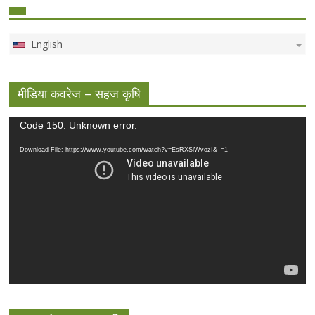
English
मीडिया कवरेज – सहज कृषि
Video
Code 150: Unknown error.
Player
Download File: https://www.youtube.com/watch?v=EsRXSiWvozI&_=1