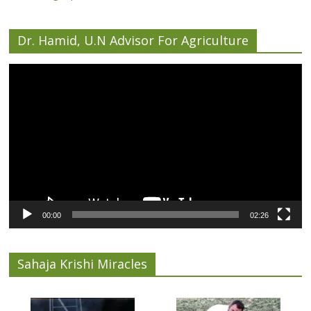
Dr. Hamid, U.N Advisor For Agriculture
Video
Player
00:00
02:26
Sahaja Krishi Miracles