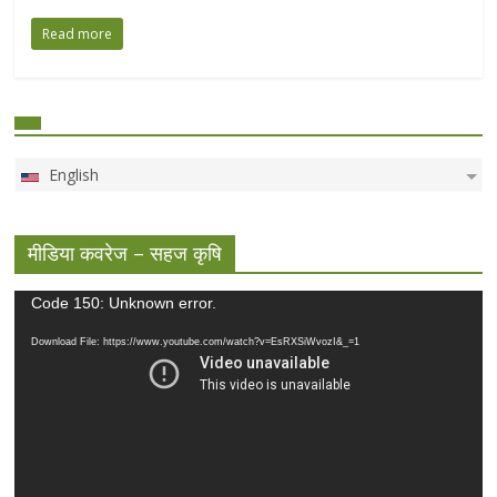
Read more
English
मीडिया कवरेज – सहज कृषि
Video
Code 150: Unknown error.
Player
Download File: https://www.youtube.com/watch?v=EsRXSiWvozI&_=1