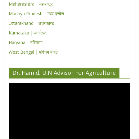
Maharashtra | महाराष्ट्र
Madhya Pradesh | मध्य प्रदेश
Uttarakhand | उत्तराखण्ड
Karnataka | कर्नाटक
Haryana | हरियाणा
West Bengal | पश्चिम बंगाल
Dr. Hamid, U.N Advisor For Agriculture
Video
Player