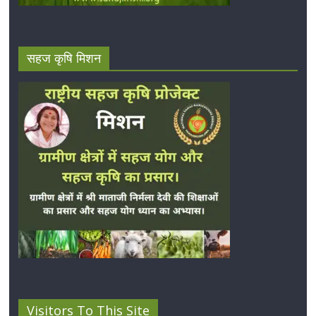
सहज कृषि मिशन
Visitors To This Site