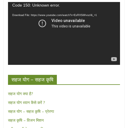
Video
Code 150: Unknown error.
Player
Download File: https://www.youtube.com/watch?v=EsRXSiWvozI&_=1
सहज योग – सहज कृषि
सहज योग क्या है?
सहज योग ध्यान कैसे करें ?
सहज योग – सहज कृषि – प्रेरणा
सहज कृषि – विजन मिशन