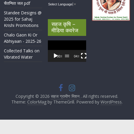
चैतन्यित जल pdf
Select Language
▼
Standee Designs @
2025 for Sahaj
सहज कृषि –
Krishi Promotions
मीडिया कवरेज
Chalo Gaon Ki Or
Abhiyaan - 2025-26
Video
Player
Collected Talks on
Vibrated Water
00:00
04:07
Copyright © 2026
सहज ग्रामीण मिशन
. All rights reserved.
Theme:
ColorMag
by ThemeGrill. Powered by
WordPress
.