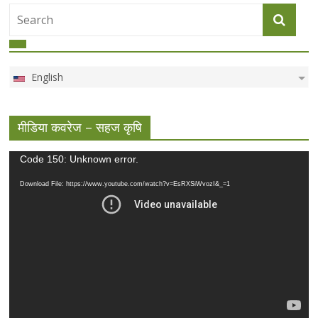
English
मीडिया कवरेज – सहज कृषि
Video
Code 150: Unknown error.
Player
Download File: https://www.youtube.com/watch?v=EsRXSiWvozI&_=1