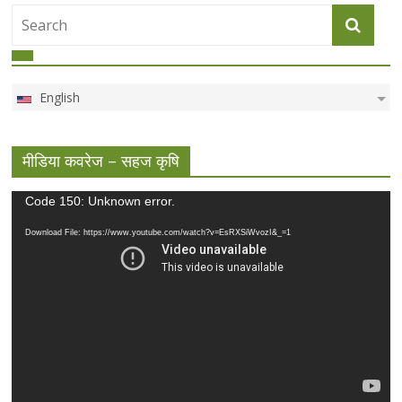
English
मीडिया कवरेज – सहज कृषि
Video
Code 150: Unknown error.
Player
Download File: https://www.youtube.com/watch?v=EsRXSiWvozI&_=1