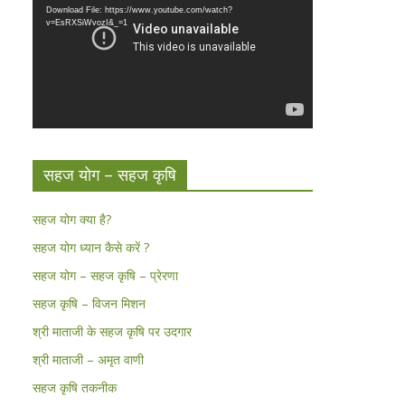
Download File: https://www.youtube.com/watch?
v=EsRXSiWvozI&_=1
सहज योग – सहज कृषि
सहज योग क्या है?
सहज योग ध्यान कैसे करें ?
सहज योग – सहज कृषि – प्रेरणा
सहज कृषि – विजन मिशन
श्री माताजी के सहज कृषि पर उदगार
श्री माताजी – अमृत वाणी
सहज कृषि तकनीक