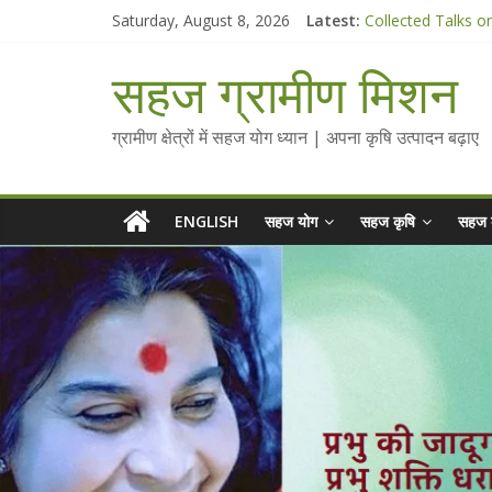
Skip
Saturday, August 8, 2026
Latest:
Collected Talks o
to
सहज कृषि प्रचार-प्रस
content
चैतन्यित जल pdf
सहज ग्रामीण मिशन
Standee Designs 
Chalo Gaon Ki Or
ग्रामीण क्षेत्रों में सहज योग ध्यान | अपना कृषि उत्पादन बढ़ाए
ENGLISH
सहज योग
सहज कृषि
सहज 