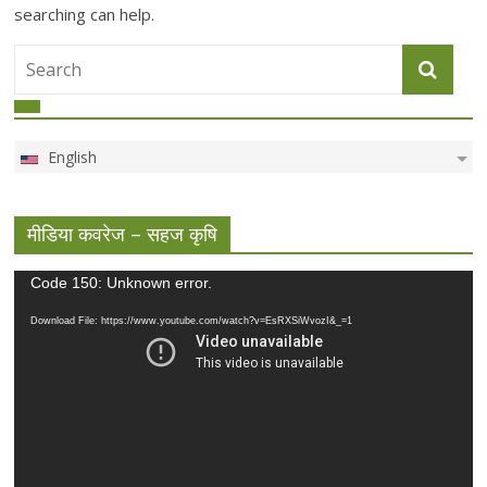
searching can help.
English
मीडिया कवरेज – सहज कृषि
Video
Code 150: Unknown error.
Player
Download File: https://www.youtube.com/watch?v=EsRXSiWvozI&_=1