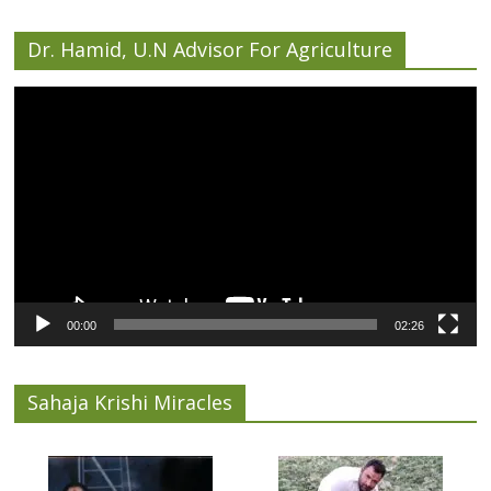
Dr. Hamid, U.N Advisor For Agriculture
Video
Player
00:00
02:26
Sahaja Krishi Miracles