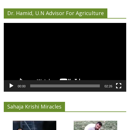
Dr. Hamid, U.N Advisor For Agriculture
Video
Player
00:00
02:26
Sahaja Krishi Miracles