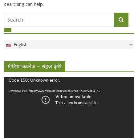
searching can help.
English
मीडिया कवरेज – सहज कृषि
Video
Code 150: Unknown error.
Player
Download File: https://www.youtube.com/watch?v=EsRXSiWvozI&_=1