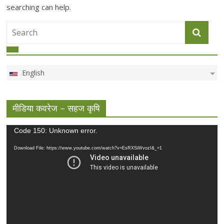
searching can help.
English
मीडिया कवरेज – सहज कृषि
Video
Code 150: Unknown error.
Player
Download File: https://www.youtube.com/watch?v=EsRXSiWvozI&_=1