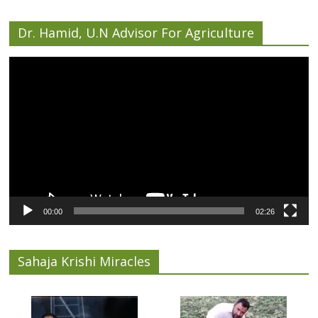
Dr. Hamid, U.N Advisor For Agriculture
Video
Player
00:00
02:26
Sahaja Krishi Miracles