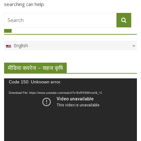
searching can help.
English
मीडिया कवरेज – सहज कृषि
Video
Code 150: Unknown error.
Player
Download File: https://www.youtube.com/watch?v=EsRXSiWvozI&_=1