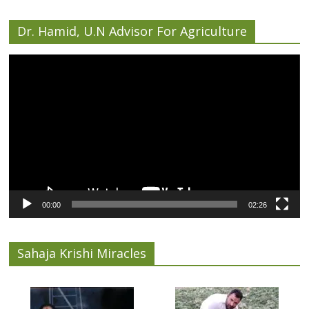
Dr. Hamid, U.N Advisor For Agriculture
Video
Player
00:00
02:26
Sahaja Krishi Miracles