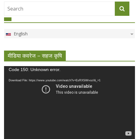
English
मीडिया कवरेज – सहज कृषि
Video
Code 150: Unknown error.
Player
Download File: https://www.youtube.com/watch?v=EsRXSiWvozI&_=1