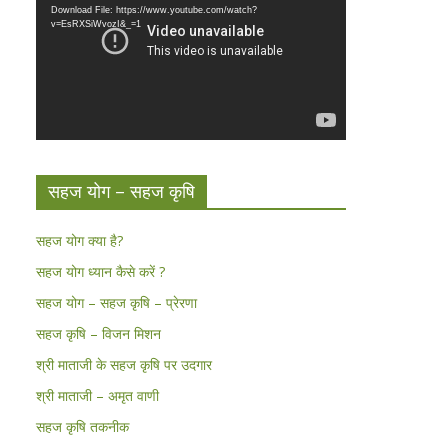
Download File: https://www.youtube.com/watch?
v=EsRXSiWvozI&_=1
सहज योग – सहज कृषि
सहज योग क्या है?
सहज योग ध्यान कैसे करें ?
सहज योग – सहज कृषि – प्रेरणा
सहज कृषि – विजन मिशन
श्री माताजी के सहज कृषि पर उदगार
श्री माताजी – अमृत वाणी
सहज कृषि तकनीक