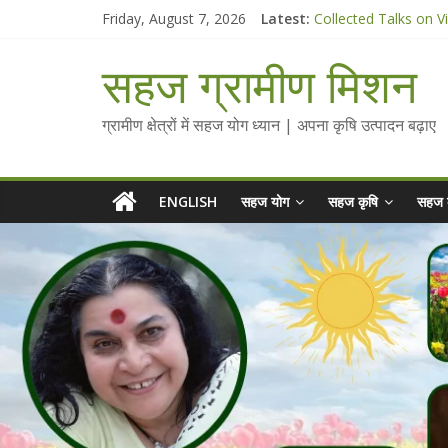
Skip
Friday, August 7, 2026
Latest:
Collected Talks on V
to
सहज कृषि प्रचार-प्रसार 
content
चैतन्यित जल pdf
सहज ग्रामीण मिशन
Standee Designs @ 2
Chalo Gaon Ki Or Ab
ग्रामीण क्षेत्रों में सहज योग ध्यान | अपना कृषि उत्पादन बढ़ाए
ENGLISH
सहज योग
सहज कृषि
सहज 