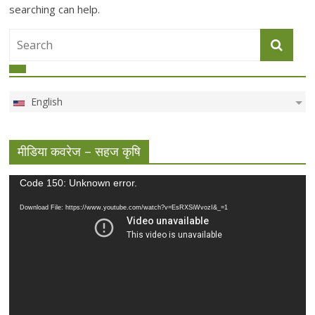
searching can help.
English
मीडिया कवरेज – सहज कृषि
Video
Code 150: Unknown error.
Player
Download File: https://www.youtube.com/watch?v=EsRXSiWvozI&_=1