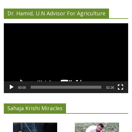
Dr. Hamid, U.N Advisor For Agriculture
Video
Player
00:00
02:26
Sahaja Krishi Miracles