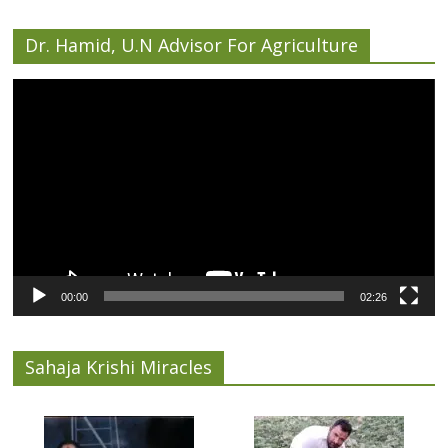
Dr. Hamid, U.N Advisor For Agriculture
Video
Player
00:00
02:26
Sahaja Krishi Miracles