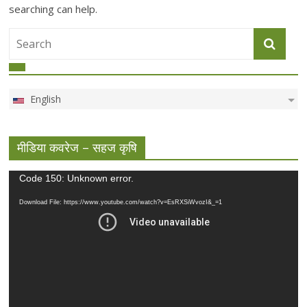
searching can help.
English
मीडिया कवरेज – सहज कृषि
Video
Code 150: Unknown error.
Player
Download File: https://www.youtube.com/watch?v=EsRXSiWvozI&_=1