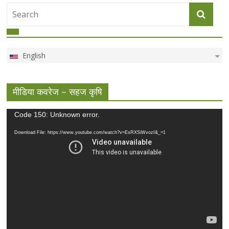
English
मीडिया कवरेज – सहज कृषि
Video
Code 150: Unknown error.
Player
Download File: https://www.youtube.com/watch?v=EsRXSiWvozI&_=1