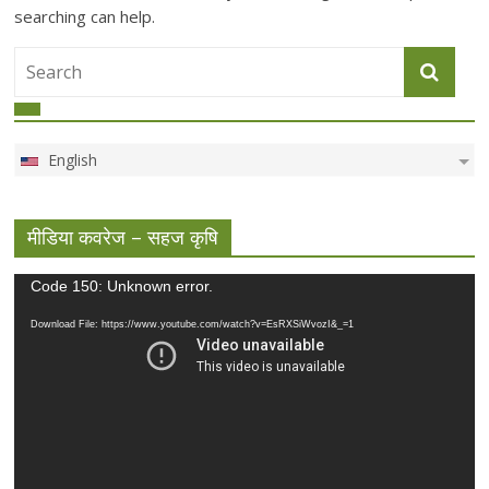
searching can help.
English
मीडिया कवरेज – सहज कृषि
Video
Code 150: Unknown error.
Player
Download File: https://www.youtube.com/watch?v=EsRXSiWvozI&_=1