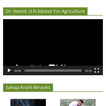
Dr. Hamid, U.N Advisor For Agriculture
Video
Player
00:00
02:26
Sahaja Krishi Miracles