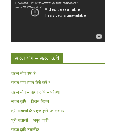
Download File: https://www.youtube.com/watch?
v=EsRXSiWvozI&_=1
सहज योग – सहज कृषि
सहज योग क्या है?
सहज योग ध्यान कैसे करें ?
सहज योग – सहज कृषि – प्रेरणा
सहज कृषि – विजन मिशन
श्री माताजी के सहज कृषि पर उदगार
श्री माताजी – अमृत वाणी
सहज कृषि तकनीक