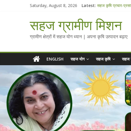
Skip
Saturday, August 8, 2026
Latest:
सहज कृषि प्रचार-प्रस
to
चैतन्यित जल pdf
content
Standee Designs 
सहज ग्रामीण मिशन
Chalo Gaon Ki Or
Collected Talks o
ग्रामीण क्षेत्रों में सहज योग ध्यान | अपना कृषि उत्पादन बढ़ाए
ENGLISH
सहज योग
सहज कृषि
सहज 