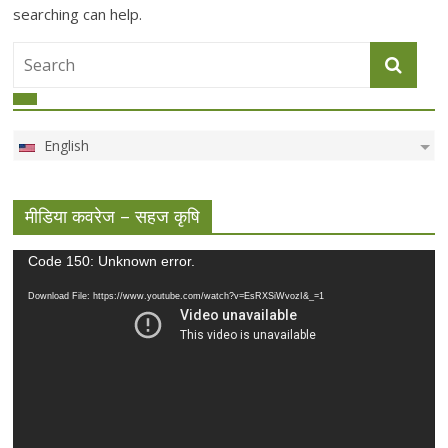
searching can help.
English
मीडिया कवरेज – सहज कृषि
Video
Code 150: Unknown error.
Player
Download File: https://www.youtube.com/watch?v=EsRXSiWvozI&_=1