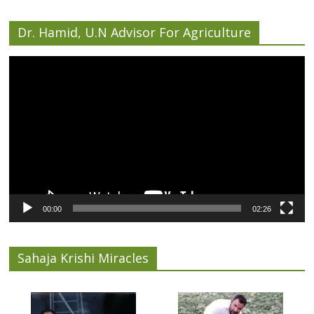
Dr. Hamid, U.N Advisor For Agriculture
Video
Player
00:00
02:26
Sahaja Krishi Miracles