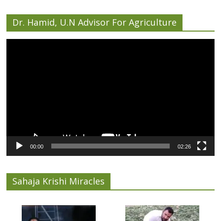
Dr. Hamid, U.N Advisor For Agriculture
Video
Player
00:00
02:26
Sahaja Krishi Miracles