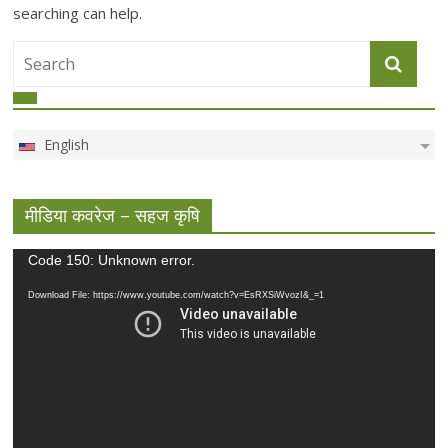
searching can help.
English
मीडिया कवरेज – सहज कृषि
Video
Code 150: Unknown error.
Player
Download File: https://www.youtube.com/watch?v=EsRXSiWvozI&_=1