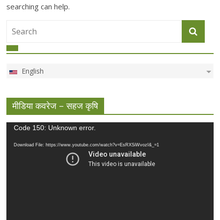
searching can help.
English
मीडिया कवरेज – सहज कृषि
Video
Code 150: Unknown error.
Player
Download File: https://www.youtube.com/watch?v=EsRXSiWvozI&_=1