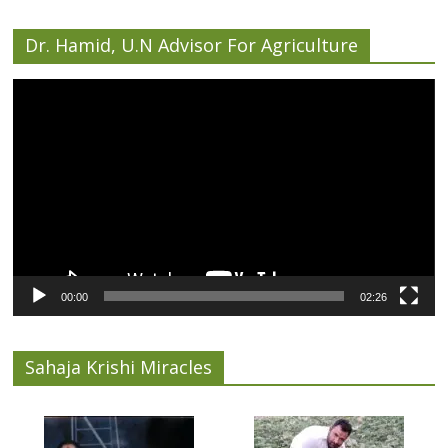
Dr. Hamid, U.N Advisor For Agriculture
Video
Player
00:00
02:26
Sahaja Krishi Miracles