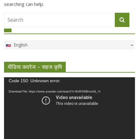
searching can help.
English
मीडिया कवरेज – सहज कृषि
Video
Code 150: Unknown error.
Player
Download File: https://www.youtube.com/watch?v=EsRXSiWvozI&_=1