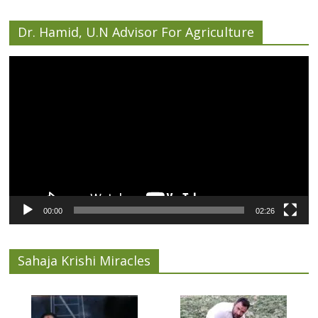
Dr. Hamid, U.N Advisor For Agriculture
Video
Player
00:00
02:26
Sahaja Krishi Miracles