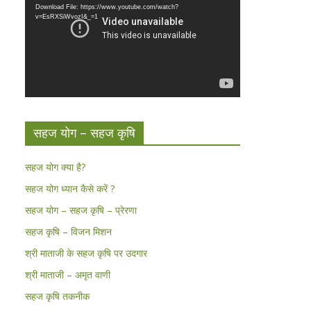
Download File: https://www.youtube.com/watch?
v=EsRXSiWvozI&_=1
सहज योग – सहज कृषि
सहज योग क्या है?
सहज योग ध्यान कैसे करें ?
सहज योग – सहज कृषि – प्रेरणा
सहज कृषि – विजन मिशन
श्री माताजी के सहज कृषि पर उदगार
श्री माताजी – अमृत वाणी
सहज कृषि तकनीक