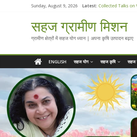
Skip
Sunday, August 9, 2026
Latest:
Collected Talks on
to
सहज कृषि प्रचार-प्रसार
content
चैतन्यित जल pdf
सहज ग्रामीण मिशन
Standee Designs @ 
Chalo Gaon Ki Or A
ग्रामीण क्षेत्रों में सहज योग ध्यान | अपना कृषि उत्पादन बढ़ाए
ENGLISH
सहज योग
सहज कृषि
सहज 