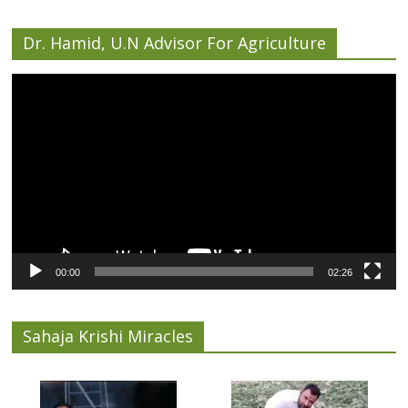
Dr. Hamid, U.N Advisor For Agriculture
Video
Player
00:00
02:26
Sahaja Krishi Miracles