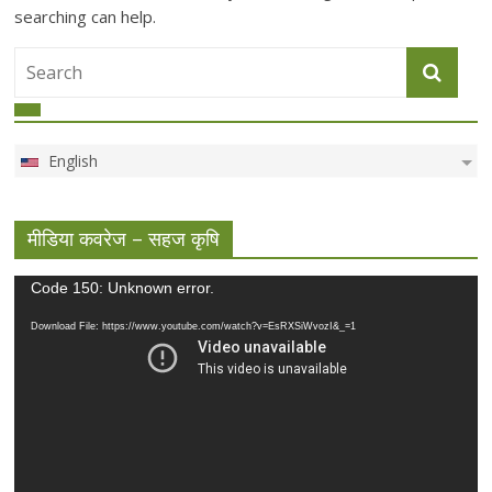
searching can help.
English
मीडिया कवरेज – सहज कृषि
Video
Code 150: Unknown error.
Player
Download File: https://www.youtube.com/watch?v=EsRXSiWvozI&_=1