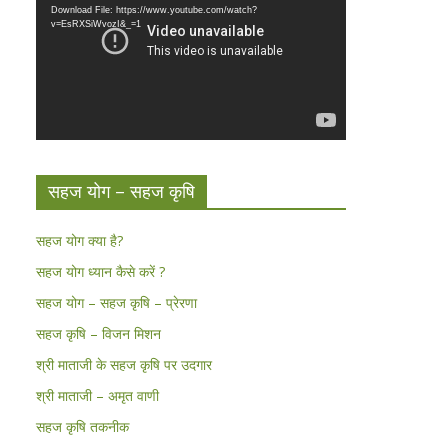
Download File: https://www.youtube.com/watch?
v=EsRXSiWvozI&_=1
सहज योग – सहज कृषि
सहज योग क्या है?
सहज योग ध्यान कैसे करें ?
सहज योग – सहज कृषि – प्रेरणा
सहज कृषि – विजन मिशन
श्री माताजी के सहज कृषि पर उदगार
श्री माताजी – अमृत वाणी
सहज कृषि तकनीक