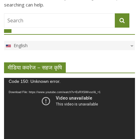
searching can help.
English
मीडिया कवरेज – सहज कृषि
Video
Code 150: Unknown error.
Player
Download File: https://www.youtube.com/watch?v=EsRXSiWvozI&_=1