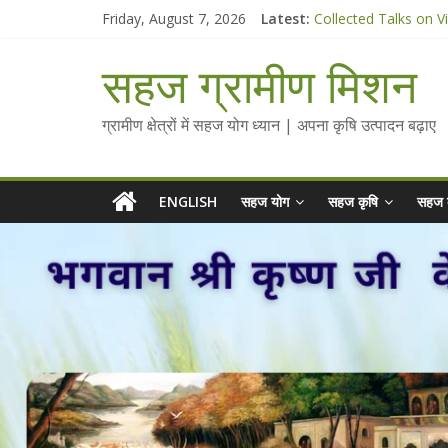
Skip
Friday, August 7, 2026
Latest:
Collected Talks on V
to
सहज कृषि प्रचार-प्रसार 
content
चैतन्यित जल pdf
सहज ग्रामीण मिशन
Standee Designs @ 2
Chalo Gaon Ki Or Ab
ग्रामीण क्षेत्रों में सहज योग ध्यान | अपना कृषि उत्पादन बढ़ाए
ENGLISH
सहज योग
सहज कृषि
सहज 