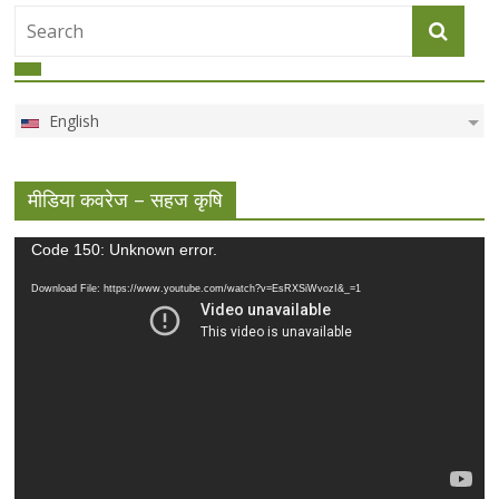
English
मीडिया कवरेज – सहज कृषि
Video
Code 150: Unknown error.
Player
Download File: https://www.youtube.com/watch?v=EsRXSiWvozI&_=1