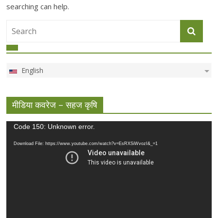
searching can help.
English
मीडिया कवरेज – सहज कृषि
Video
Code 150: Unknown error.
Player
Download File: https://www.youtube.com/watch?v=EsRXSiWvozI&_=1