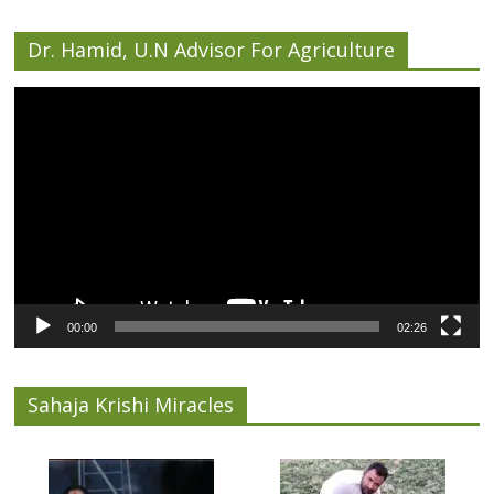
Dr. Hamid, U.N Advisor For Agriculture
Video
Player
00:00
02:26
Sahaja Krishi Miracles