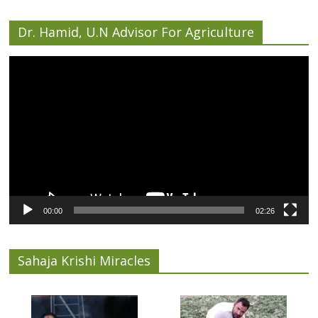
Dr. Hamid, U.N Advisor For Agriculture
Video
Player
00:00
02:26
Sahaja Krishi Miracles