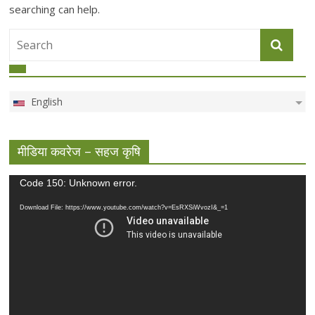
searching can help.
English
मीडिया कवरेज – सहज कृषि
Video
Code 150: Unknown error.
Player
Download File: https://www.youtube.com/watch?v=EsRXSiWvozI&_=1