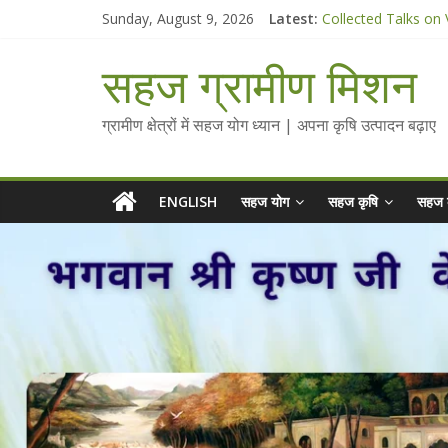
Skip
Sunday, August 9, 2026
Latest:
Collected Talks on
to
सहज कृषि प्रचार-प्रसार
content
चैतन्यित जल pdf
सहज ग्रामीण मिशन
Standee Designs @ 
Chalo Gaon Ki Or A
ग्रामीण क्षेत्रों में सहज योग ध्यान | अपना कृषि उत्पादन बढ़ाए
ENGLISH
सहज योग
सहज कृषि
सहज 