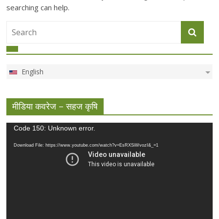
searching can help.
English
मीडिया कवरेज – सहज कृषि
Video
Code 150: Unknown error.
Player
Download File: https://www.youtube.com/watch?v=EsRXSiWvozI&_=1