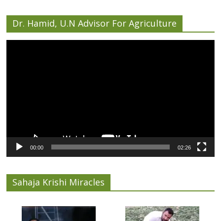
Dr. Hamid, U.N Advisor For Agriculture
Video
Player
00:00
02:26
Sahaja Krishi Miracles