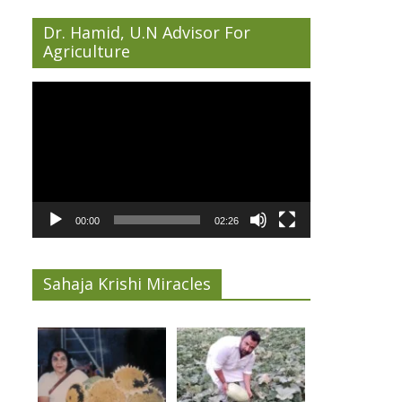
Dr. Hamid, U.N Advisor For
Agriculture
Video
Player
00:00
02:26
Sahaja Krishi Miracles