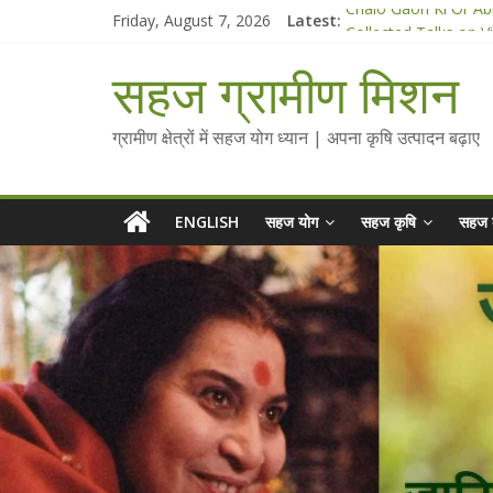
Skip
Friday, August 7, 2026
Latest:
Chalo Gaon Ki Or Ab
to
Collected Talks on V
content
सहज कृषि प्रचार-प्रसार 
सहज ग्रामीण मिशन
चैतन्यित जल pdf
Standee Designs @ 2
ग्रामीण क्षेत्रों में सहज योग ध्यान | अपना कृषि उत्पादन बढ़ाए
ENGLISH
सहज योग
सहज कृषि
सहज 