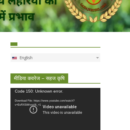
English
मीडिया कवरेज – सहज कृषि
Video
Code 150: Unknown error.
Player
Download File: https://www.youtube.com/watch?
v=EsRXSiWvozI&_=1