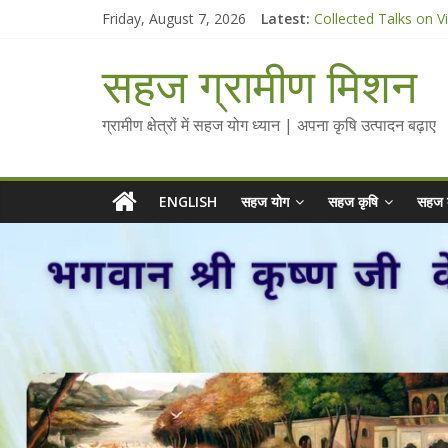
Skip
Friday, August 7, 2026
Latest:
Collected Talks on V
to
सहज कृषि प्रचार-प्रसार 
content
चैतन्यित जल pdf
सहज ग्रामीण मिशन
Standee Designs @ 2
Chalo Gaon Ki Or Ab
ग्रामीण क्षेत्रों में सहज योग ध्यान | अपना कृषि उत्पादन बढ़ाए
ENGLISH
सहज योग
सहज कृषि
सहज 