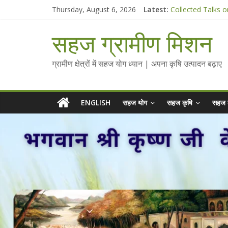
Skip
Thursday, August 6, 2026
Latest:
Collected Talks o
to
सहज कृषि प्रचार-प्रस
content
चैतन्यित जल pdf
सहज ग्रामीण मिशन
Standee Designs 
Chalo Gaon Ki Or
ग्रामीण क्षेत्रों में सहज योग ध्यान | अपना कृषि उत्पादन बढ़ाए
ENGLISH
सहज योग
सहज कृषि
सहज 