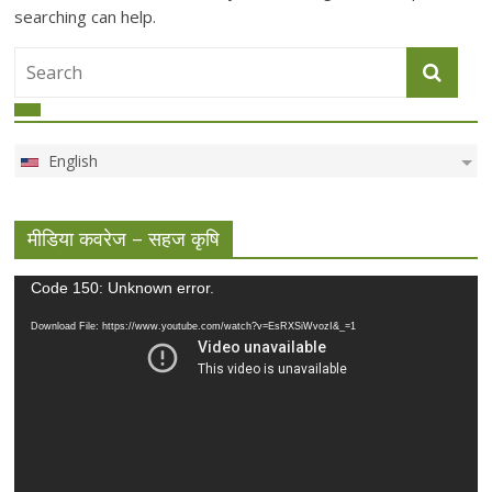
searching can help.
English
मीडिया कवरेज – सहज कृषि
Video
Code 150: Unknown error.
Player
Download File: https://www.youtube.com/watch?v=EsRXSiWvozI&_=1