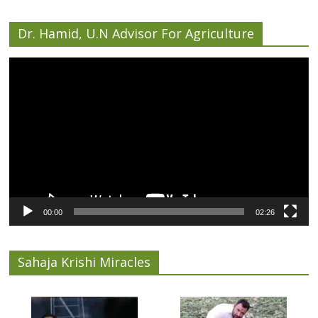
Dr. Hamid, U.N Advisor For Agriculture
Video
Player
00:00
02:26
Sahaja Krishi Miracles