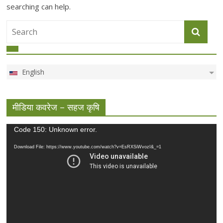
searching can help.
English
मीडिया कवरेज – सहज कृषि
Video
Code 150: Unknown error.
Player
Download File: https://www.youtube.com/watch?v=EsRXSiWvozI&_=1