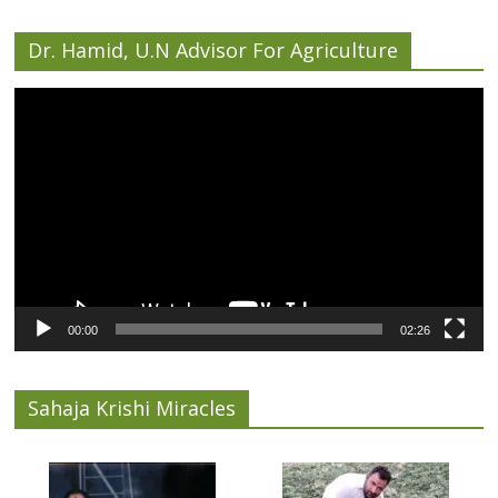
Dr. Hamid, U.N Advisor For Agriculture
Video
Player
00:00
02:26
Sahaja Krishi Miracles