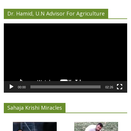
Dr. Hamid, U.N Advisor For Agriculture
Video
Player
00:00
02:26
Sahaja Krishi Miracles