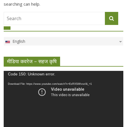
searching can help.
English
मीडिया कवरेज – सहज कृषि
Video
Code 150: Unknown error.
Player
Download File: https://www.youtube.com/watch?v=EsRXSiWvozI&_=1