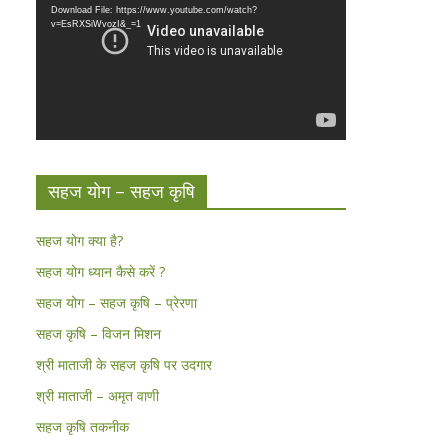
Download File: https://www.youtube.com/watch?
v=EsRXSiWvozI&_=1
सहज योग – सहज कृषि
सहज योग क्या है?
सहज योग ध्यान कैसे करें ?
सहज योग – सहज कृषि – प्रेरणा
सहज कृषि – विजन मिशन
श्री माताजी के सहज कृषि पर उदगार
श्री माताजी – अमृत वाणी
सहज कृषि तकनीक