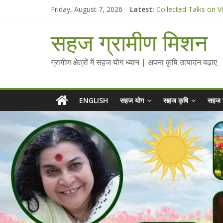
Skip
Friday, August 7, 2026
Latest:
Collected Talks on V
to
सहज कृषि प्रचार-प्रसार 
content
चैतन्यित जल pdf
सहज ग्रामीण मिशन
Standee Designs @ 2
Chalo Gaon Ki Or Ab
ग्रामीण क्षेत्रों में सहज योग ध्यान | अपना कृषि उत्पादन बढ़ाए
ENGLISH
सहज योग
सहज कृषि
सहज 