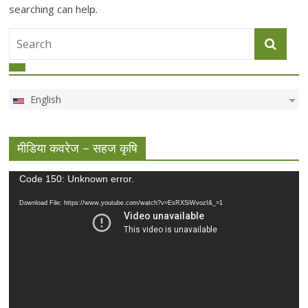
searching can help.
English
मीडिया कवरेज – सहज कृषि
Video
Code 150: Unknown error.
Player
Download File: https://www.youtube.com/watch?v=EsRXSiWvozI&_=1