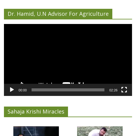
Dr. Hamid, U.N Advisor For Agriculture
Video
Player
00:00
02:26
Sahaja Krishi Miracles