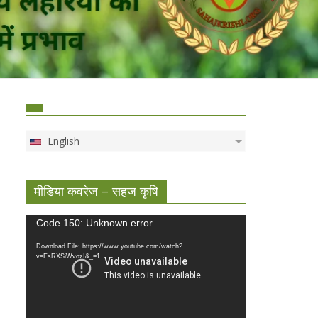
English
मीडिया कवरेज – सहज कृषि
Video
Code 150: Unknown error.
Player
Download File: https://www.youtube.com/watch?
v=EsRXSiWvozI&_=1