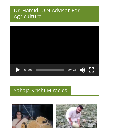
Dr. Hamid, U.N Advisor For
Agriculture
Video
Player
00:00
02:26
Sahaja Krishi Miracles