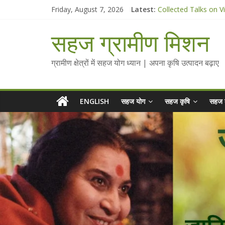
Skip
Friday, August 7, 2026
Latest:
Collected Talks on V
to
सहज कृषि प्रचार-प्रसार 
content
चैतन्यित जल pdf
सहज ग्रामीण मिशन
Standee Designs @ 2
Chalo Gaon Ki Or Ab
ग्रामीण क्षेत्रों में सहज योग ध्यान | अपना कृषि उत्पादन बढ़ाए
ENGLISH
सहज योग
सहज कृषि
सहज 