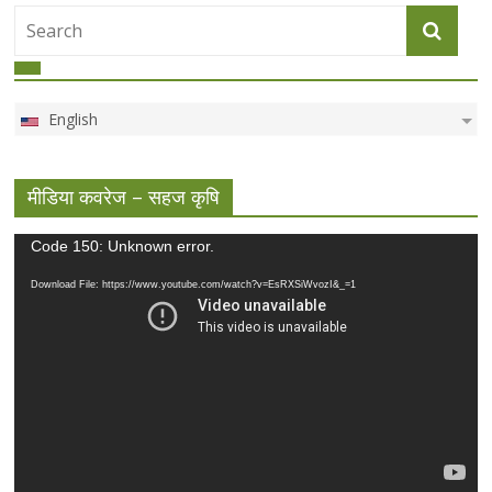
English
मीडिया कवरेज – सहज कृषि
Video
Code 150: Unknown error.
Player
Download File: https://www.youtube.com/watch?v=EsRXSiWvozI&_=1