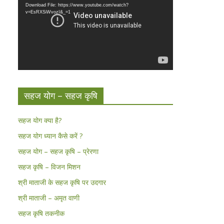
Download File: https://www.youtube.com/watch?
v=EsRXSiWvozI&_=1
सहज योग – सहज कृषि
सहज योग क्या है?
सहज योग ध्यान कैसे करें ?
सहज योग – सहज कृषि – प्रेरणा
सहज कृषि – विजन मिशन
श्री माताजी के सहज कृषि पर उदगार
श्री माताजी – अमृत वाणी
सहज कृषि तकनीक