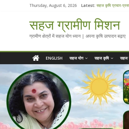
Skip
Thursday, August 6, 2026
Latest:
सहज कृषि प्रचार-प्रस
to
चैतन्यित जल pdf
content
Standee Designs 
सहज ग्रामीण मिशन
Chalo Gaon Ki Or
Collected Talks o
ग्रामीण क्षेत्रों में सहज योग ध्यान | अपना कृषि उत्पादन बढ़ाए
ENGLISH
सहज योग
सहज कृषि
सहज 