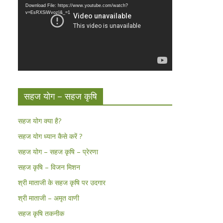
Download File: https://www.youtube.com/watch?
v=EsRXSiWvozI&_=1
सहज योग – सहज कृषि
सहज योग क्या है?
सहज योग ध्यान कैसे करें ?
सहज योग – सहज कृषि – प्रेरणा
सहज कृषि – विजन मिशन
श्री माताजी के सहज कृषि पर उदगार
श्री माताजी – अमृत वाणी
सहज कृषि तकनीक