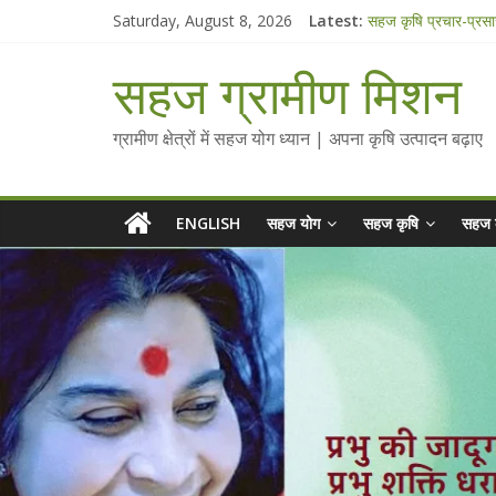
Skip
Saturday, August 8, 2026
Latest:
सहज कृषि प्रचार-प्रस
to
चैतन्यित जल pdf
content
Standee Designs 
सहज ग्रामीण मिशन
Chalo Gaon Ki Or
Collected Talks o
ग्रामीण क्षेत्रों में सहज योग ध्यान | अपना कृषि उत्पादन बढ़ाए
ENGLISH
सहज योग
सहज कृषि
सहज 