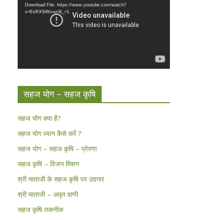
Download File: https://www.youtube.com/watch?
v=EsRXSiWvozI&_=1
सहज योग – सहज कृषि
सहज योग क्या है?
सहज योग ध्यान कैसे करें ?
सहज योग – सहज कृषि – प्रेरणा
सहज कृषि – विजन मिशन
श्री माताजी के सहज कृषि पर उदगार
श्री माताजी – अमृत वाणी
सहज कृषि तकनीक