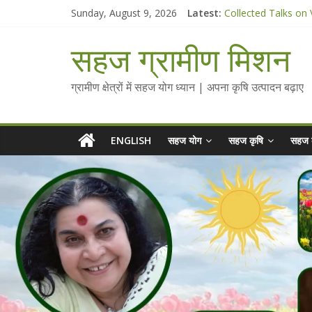
Skip
Chalo Gaon Ki Or A
Sunday, August 9, 2026
Latest:
to
Collected Talks on
सहज कृषि प्रचार-प्रसार
content
सहज ग्रामीण मिशन
चैतन्यित जल pdf
Standee Designs @ 
ग्रामीण क्षेत्रों में सहज योग ध्यान | अपना कृषि उत्पादन बढ़ाए
ENGLISH
सहज योग
सहज कृषि
सहज 